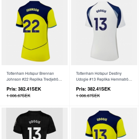
Tottenham Hotspur Brennan
Tottenham Hotspur Destiny
Johnson #22 Replika Tredjetröja
Udogie #13 Replika Hemmatröja
Dam 2025-26 Kortärmad
Dam 2025-26 Kortärmad
Pris:
382.41SEK
Pris:
382.41SEK
1 006.67SEK
1 006.67SEK