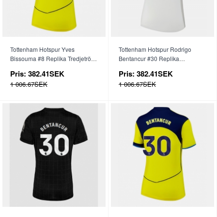
Tottenham Hotspur Yves
Tottenham Hotspur Rodrigo
Bissouma #8 Replika Tredjetröja
Bentancur #30 Replika
Dam 2025-26 Kortärmad
Hemmatröja Dam 2025-26
Pris:
382.41SEK
Pris:
382.41SEK
Kortärmad
1 006.67SEK
1 006.67SEK