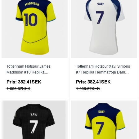
Tottenham Hotspur James
Tottenham Hotspur Xavi Simons
Maddison #10 Replika
#7 Replika Hemmatröja Dam
Tredjetröja Dam 2025-26
2025-26 Kortärmad
Pris:
382.41SEK
Pris:
382.41SEK
Kortärmad
1 006.67SEK
1 006.67SEK