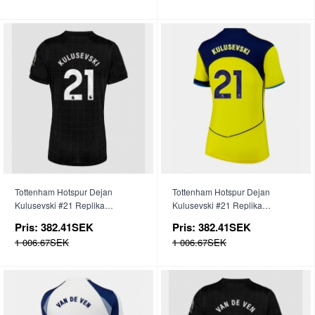
Tottenham Hotspur Dejan
Tottenham Hotspur Dejan
Kulusevski #21 Replika
Kulusevski #21 Replika
Bortatröja Dam 2025-26
Tredjetröja Dam 2025-26
Pris:
382.41SEK
Pris:
382.41SEK
Kortärmad
Kortärmad
1 006.67SEK
1 006.67SEK