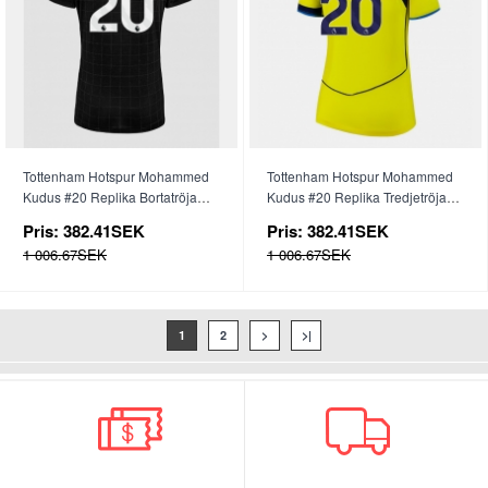
Tottenham Hotspur Mohammed
Tottenham Hotspur Mohammed
Kudus #20 Replika Bortatröja
Kudus #20 Replika Tredjetröja
Dam 2025-26 Kortärmad
Dam 2025-26 Kortärmad
Pris:
382.41SEK
Pris:
382.41SEK
1 006.67SEK
1 006.67SEK
1
2
>
>|