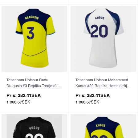
Tottenham Hotspur Radu
Tottenham Hotspur Mohammed
Dragusin #3 Replika Tredjetröja
Kudus #20 Replika Hemmatröja
Dam 2025-26 Kortärmad
Dam 2025-26 Kortärmad
Pris:
382.41SEK
Pris:
382.41SEK
1 006.67SEK
1 006.67SEK