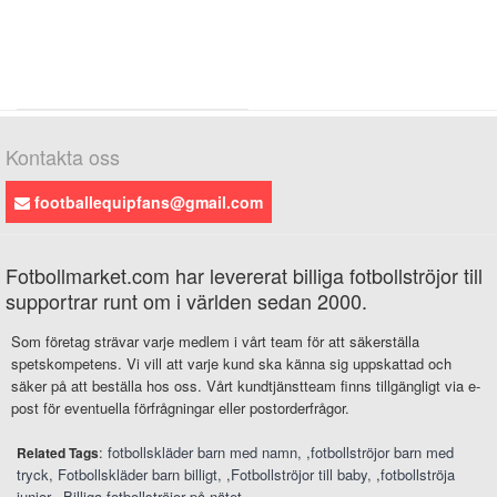
Kontakta oss
footballequipfans@gmail.com
Fotbollmarket.com har levererat billiga fotbollströjor till
supportrar runt om i världen sedan 2000.
Som företag strävar varje medlem i vårt team för att säkerställa
spetskompetens. Vi vill att varje kund ska känna sig uppskattad och
säker på att beställa hos oss. Vårt kundtjänstteam finns tillgängligt via e-
post för eventuella förfrågningar eller postorderfrågor.
:
fotbollskläder barn med namn
,
fotbollströjor barn med
Related Tags
tryck
Fotbollskläder barn billigt
,
Fotbollströjor till baby
,
fotbollströja
junior
,
Billiga fotbollströjor på nätet