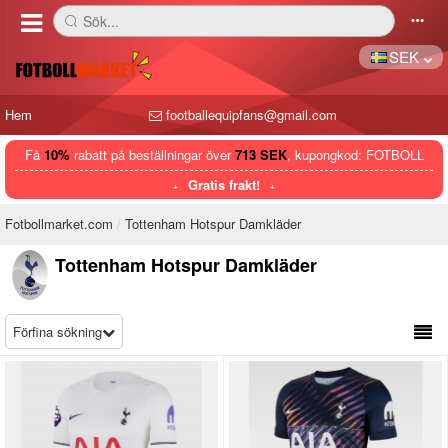
Sök...
󰅼
󰄒
SEK
Hem
footballequipfans@gmail.com
Få
10%
rabatt på beställningar över
713 SEK
, kupongkod: FOTBOLL
Gratis frakt!
Fotbollmarket.com
Tottenham Hotspur Damkläder
Tottenham Hotspur Damkläder
Förfina sökning