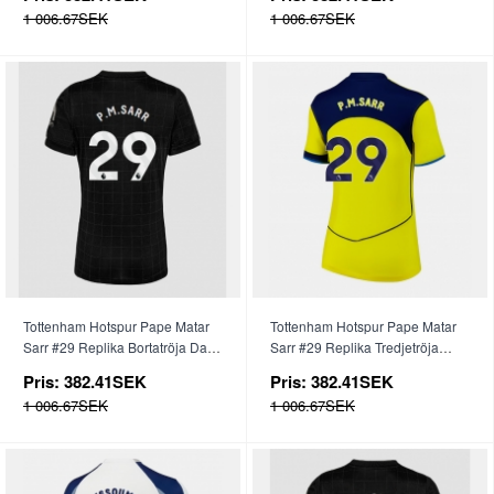
1 006.67SEK
1 006.67SEK
Tottenham Hotspur Pape Matar
Tottenham Hotspur Pape Matar
Sarr #29 Replika Bortatröja Dam
Sarr #29 Replika Tredjetröja
2025-26 Kortärmad
Dam 2025-26 Kortärmad
Pris:
382.41SEK
Pris:
382.41SEK
1 006.67SEK
1 006.67SEK