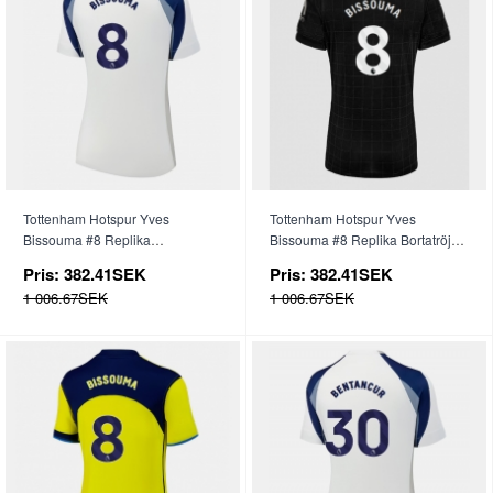
Tottenham Hotspur Yves
Tottenham Hotspur Yves
Bissouma #8 Replika
Bissouma #8 Replika Bortatröja
Hemmatröja Dam 2025-26
Dam 2025-26 Kortärmad
Pris:
382.41SEK
Pris:
382.41SEK
Kortärmad
1 006.67SEK
1 006.67SEK