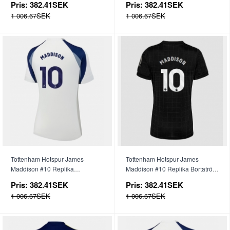
Pris:
382.41SEK
Pris:
382.41SEK
1 006.67SEK
1 006.67SEK
Tottenham Hotspur James
Tottenham Hotspur James
Maddison #10 Replika
Maddison #10 Replika Bortatröja
Hemmatröja Dam 2025-26
Dam 2025-26 Kortärmad
Pris:
382.41SEK
Pris:
382.41SEK
Kortärmad
1 006.67SEK
1 006.67SEK