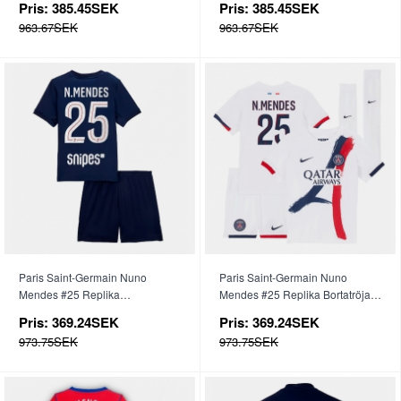
Pris:
385.45SEK
Pris:
385.45SEK
963.67SEK
963.67SEK
Paris Saint-Germain Nuno
Paris Saint-Germain Nuno
Mendes #25 Replika
Mendes #25 Replika Bortatröja
Hemmatröja Barn 2025-26
Barn 2025-26 Kortärmad (+
Pris:
369.24SEK
Pris:
369.24SEK
Kortärmad (+ byxor)
byxor)
973.75SEK
973.75SEK