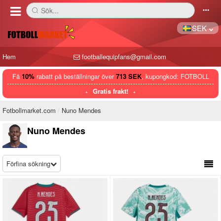
Sök...
󰅼
󰄒
SEK
Hem
footballequipfans@gmail.com
Få
10%
rabatt på beställningar över
713 SEK
, kupongkod: FOTBOLL
Gratis frakt!
Fotbollmarket.com
Nuno Mendes
Nuno Mendes
Förfina sökning