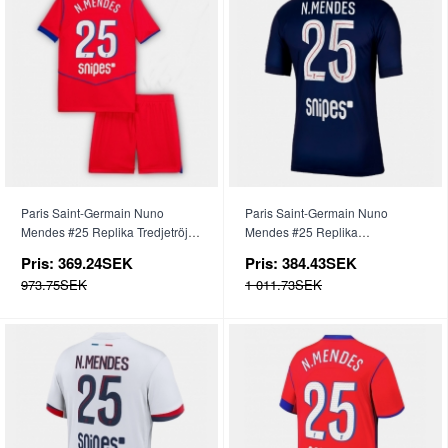
Paris Saint-Germain Nuno
Paris Saint-Germain Nuno
Mendes #25 Replika Tredjetröja
Mendes #25 Replika
Barn 2025-26 Kortärmad (+
Hemmatröja 2025-26 Kortärmad
Pris:
369.24SEK
Pris:
384.43SEK
byxor)
973.75SEK
1 011.73SEK