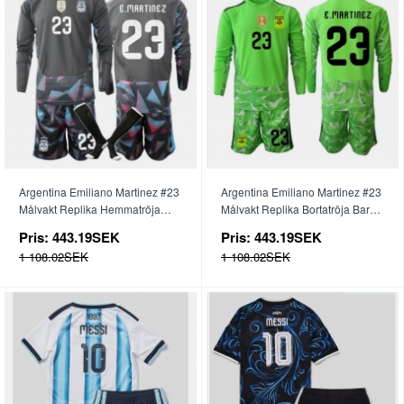
Argentina Emiliano Martinez #23
Argentina Emiliano Martinez #23
Målvakt Replika Hemmatröja
Målvakt Replika Bortatröja Barn
Barn VM 2026 Långärmad (+
VM 2026 Långärmad (+ byxor)
Pris:
443.19SEK
Pris:
443.19SEK
byxor)
1 108.02SEK
1 108.02SEK