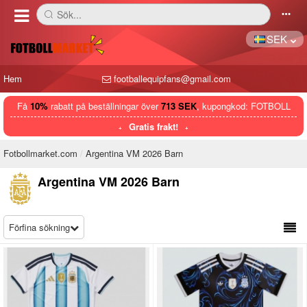
Sök...
󰅼
󰄒
SEK
Hem
footballequipfans@gmail.com
Få
10%
rabatt på beställningar över
713 SEK
, kupongkod: FOTBOLL
Gratis frakt!
Fotbollmarket.com
Argentina VM 2026 Barn
Argentina VM 2026 Barn
Förfina sökning