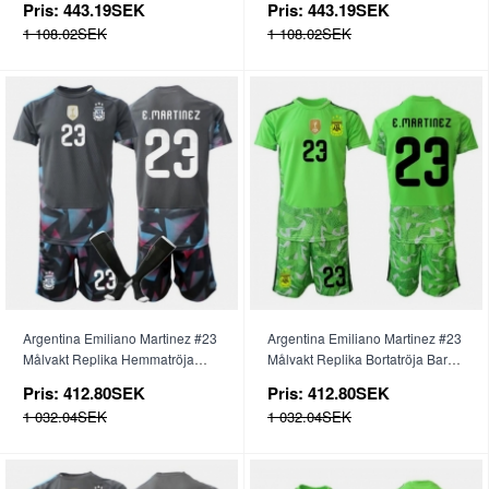
Pris:
443.19SEK
Pris:
443.19SEK
1 108.02SEK
1 108.02SEK
Argentina Emiliano Martinez #23
Argentina Emiliano Martinez #23
Målvakt Replika Hemmatröja
Målvakt Replika Bortatröja Barn
Barn VM 2026 Kortärmad (+
VM 2026 Kortärmad (+ byxor)
Pris:
412.80SEK
Pris:
412.80SEK
byxor)
1 032.04SEK
1 032.04SEK