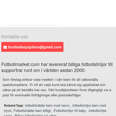
Kontakta oss
footballequipfans@gmail.com
Fotbollmarket.com har levererat billiga fotbollströjor till
supportrar runt om i världen sedan 2000.
Som företag strävar varje medlem i vårt team för att säkerställa
spetskompetens. Vi vill att varje kund ska känna sig uppskattad och
säker på att beställa hos oss. Vårt kundtjänstteam finns tillgängligt via e-
post för eventuella förfrågningar eller postorderfrågor.
:
fotbollskläder barn med namn
,
fotbollströjor barn med
Related Tags
tryck
Fotbollskläder barn billigt
,
Fotbollströjor till baby
,
fotbollströja
junior
,
Billiga fotbollströjor på nätet