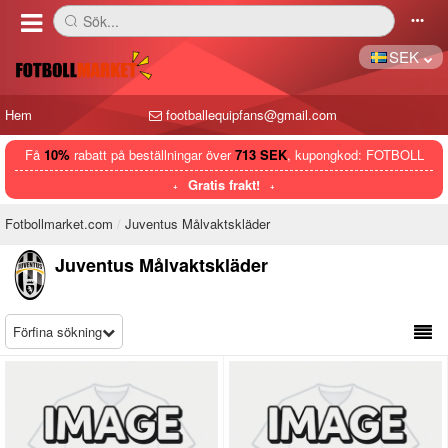
Sök...
󰅼
󰄒
SEK
Hem
footballequipfans@gmail.com
Få
10%
rabatt på beställningar över
713 SEK
, kupongkod: FOTBOLL
Gratis frakt!
Fotbollmarket.com
Juventus Målvaktskläder
Juventus Målvaktskläder
Förfina sökning