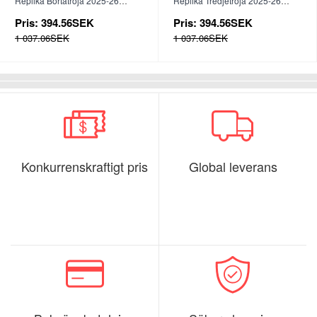
Replika Bortatröja 2025-26
Replika Tredjetröja 2025-26
Långärmad
Långärmad
Pris:
394.56SEK
Pris:
394.56SEK
1 037.06SEK
1 037.06SEK
Konkurrenskraftigt pris
Global leverans