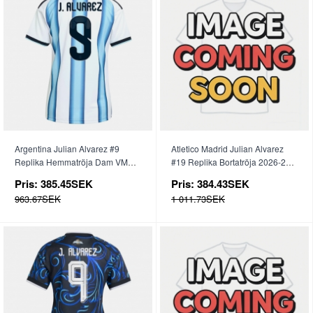
Argentina Julian Alvarez #9
Atletico Madrid Julian Alvarez
Replika Hemmatröja Dam VM
#19 Replika Bortatröja 2026-27
2026 Kortärmad
Kortärmad
Pris:
385.45SEK
Pris:
384.43SEK
963.67SEK
1 011.73SEK