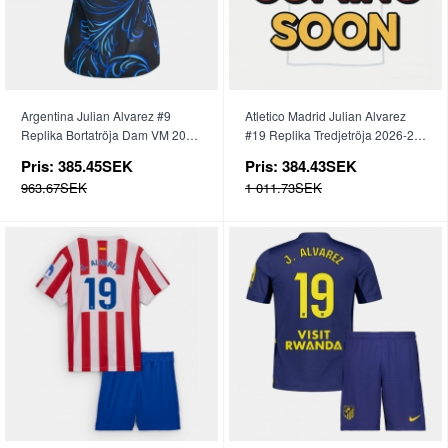
Argentina Julian Alvarez #9
Atletico Madrid Julian Alvarez
Replika Bortatröja Dam VM 2026
#19 Replika Tredjetröja 2026-27
Kortärmad
Kortärmad
Pris:
385.45SEK
Pris:
384.43SEK
963.67SEK
1 011.73SEK