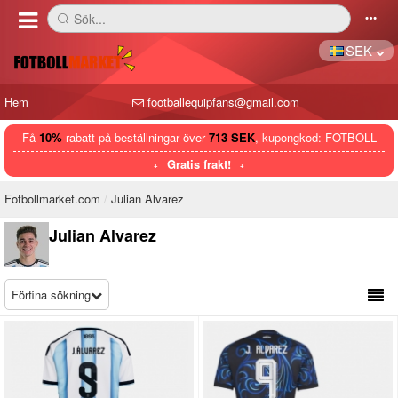
Sök...
󰅼
󰄒
SEK
Hem
footballequipfans@gmail.com
Få
10%
rabatt på beställningar över
713 SEK
, kupongkod: FOTBOLL
Gratis frakt!
Fotbollmarket.com
Julian Alvarez
Julian Alvarez
Förfina sökning