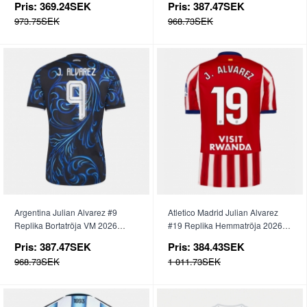
Pris:
369.24SEK
Pris:
387.47SEK
973.75SEK
968.73SEK
Argentina Julian Alvarez #9
Atletico Madrid Julian Alvarez
Replika Bortatröja VM 2026
#19 Replika Hemmatröja 2026-
Kortärmad
27 Kortärmad
Pris:
387.47SEK
Pris:
384.43SEK
968.73SEK
1 011.73SEK