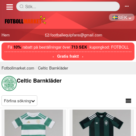
Sök...
󰅼
󰄒
SEK
Hem
footballequipfans@gmail.com
Få
10%
rabatt på beställningar över
713 SEK
, kupongkod: FOTBOLL
Gratis frakt!
Fotbollmarket.com
Celtic Barnkläder
Celtic Barnkläder
Förfina sökning