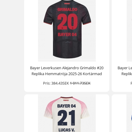
Bayer Leverkusen Alejandro Grimaldo #20
Bayer L
Replika Hemmatröja 2025-26 Kortärmad
Repli
Pris:
384.43SEK
1 011.73SEK