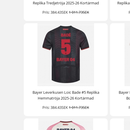
Replika Tredjetröja 2025-26 Kortärmad
Replik
Pris:
384.43SEK
1 011.73SEK
Bayer Leverkusen Loic Bade #5 Replika
Bayer 
Hemmatröja 2025-26 Kortärmad
Bo
Pris:
384.43SEK
1 011.73SEK