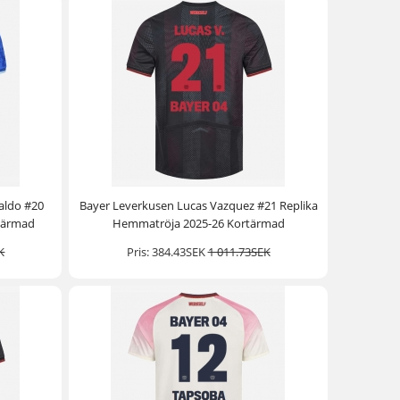
aldo #20
Bayer Leverkusen Lucas Vazquez #21 Replika
rtärmad
Hemmatröja 2025-26 Kortärmad
K
Pris:
384.43SEK
1 011.73SEK