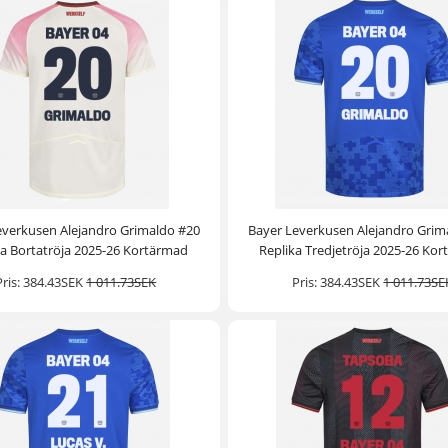
everkusen Alejandro Grimaldo #20
Bayer Leverkusen Alejandro Grim
ka Bortatröja 2025-26 Kortärmad
Replika Tredjetröja 2025-26 Ko
Pris:
384.43SEK
1 011.73SEK
Pris:
384.43SEK
1 011.73SE