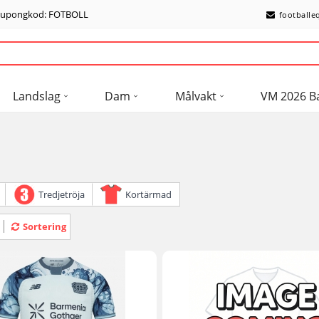
 kupongkod: FOTBOLL
footballe
Landslag
Dam
Målvakt
VM 2026 B
Tredjetröja
Kortärmad
Sortering