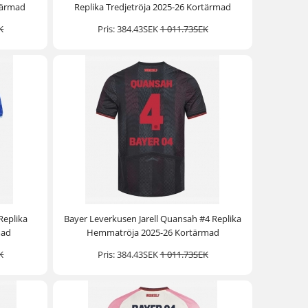
tärmad
Replika Tredjetröja 2025-26 Kortärmad
K
Pris:
384.43SEK
1 011.73SEK
Replika
Bayer Leverkusen Jarell Quansah #4 Replika
mad
Hemmatröja 2025-26 Kortärmad
K
Pris:
384.43SEK
1 011.73SEK