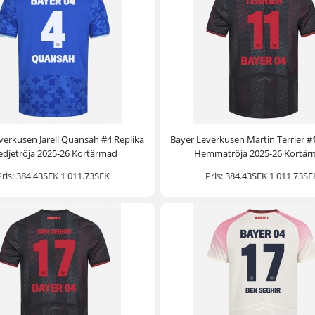
verkusen Jarell Quansah #4 Replika
Bayer Leverkusen Martin Terrier #
edjetröja 2025-26 Kortärmad
Hemmatröja 2025-26 Kortä
Pris:
384.43SEK
1 011.73SEK
Pris:
384.43SEK
1 011.73SE