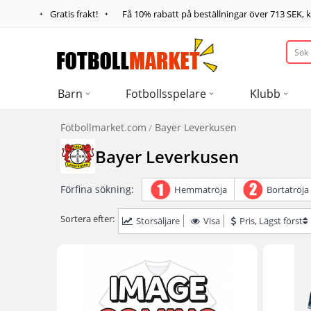
Gratis frakt!
Få
10%
rabatt på beställningar över
713 SEK
,
Barn
Fotbollsspelare
Klubb
Fotbollmarket.com
Bayer Leverkusen
Bayer Leverkusen
Förfina sökning:
Hemmatröja
Bortatröja
Sortera efter:
Storsäljare
Visa
Pris, Lägst först