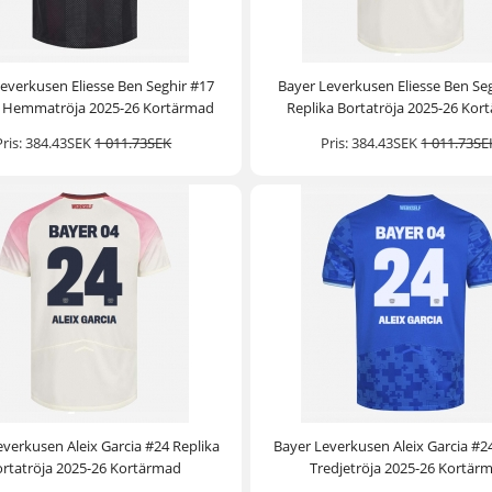
everkusen Eliesse Ben Seghir #17
Bayer Leverkusen Eliesse Ben Se
a Hemmatröja 2025-26 Kortärmad
Replika Bortatröja 2025-26 Kor
Pris:
384.43SEK
1 011.73SEK
Pris:
384.43SEK
1 011.73SE
everkusen Aleix Garcia #24 Replika
Bayer Leverkusen Aleix Garcia #2
rtatröja 2025-26 Kortärmad
Tredjetröja 2025-26 Kortär