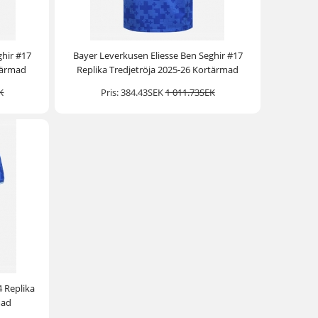
ghir #17
Bayer Leverkusen Eliesse Ben Seghir #17
tärmad
Replika Tredjetröja 2025-26 Kortärmad
K
Pris:
384.43SEK
1 011.73SEK
4 Replika
mad