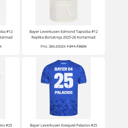
oba #12
Bayer Leverkusen Edmond Tapsoba #12
rtärmad
Replika Bortatröja 2025-26 Kortärmad
K
Pris:
384.43SEK
1 011.73SEK
ios #25
Bayer Leverkusen Exequiel Palacios #25