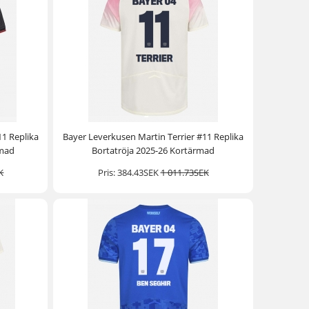
11 Replika
Bayer Leverkusen Martin Terrier #11 Replika
rmad
Bortatröja 2025-26 Kortärmad
K
Pris:
384.43SEK
1 011.73SEK