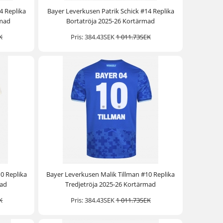
4 Replika
Bayer Leverkusen Patrik Schick #14 Replika
rmad
Bortatröja 2025-26 Kortärmad
K
Pris:
384.43SEK
1 011.73SEK
0 Replika
Bayer Leverkusen Malik Tillman #10 Replika
mad
Tredjetröja 2025-26 Kortärmad
K
Pris:
384.43SEK
1 011.73SEK