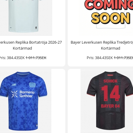
erkusen Replika Bortatröja 2026-27
Bayer Leverkusen Replika Tredjetrö
Kortärmad
Kortärmad
Pris:
384.43SEK
1 011.73SEK
Pris:
384.43SEK
1 011.73SE