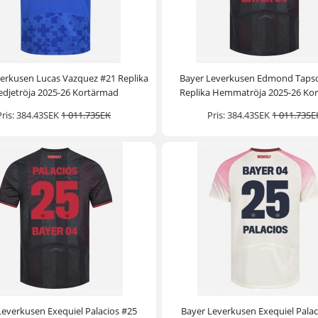
erkusen Lucas Vazquez #21 Replika
Bayer Leverkusen Edmond Taps
edjetröja 2025-26 Kortärmad
Replika Hemmatröja 2025-26 Ko
Pris:
384.43SEK
1 011.73SEK
Pris:
384.43SEK
1 011.73SE
Leverkusen Exequiel Palacios #25
Bayer Leverkusen Exequiel Palac