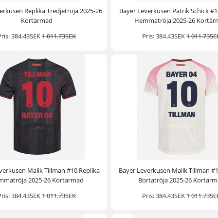
erkusen Replika Tredjetröja 2025-26
Bayer Leverkusen Patrik Schick #1
Kortärmad
Hemmatröja 2025-26 Kortä
Pris:
384.43SEK
1 011.73SEK
Pris:
384.43SEK
1 011.73SE
verkusen Malik Tillman #10 Replika
Bayer Leverkusen Malik Tillman #1
matröja 2025-26 Kortärmad
Bortatröja 2025-26 Kortär
Pris:
384.43SEK
1 011.73SEK
Pris:
384.43SEK
1 011.73SE