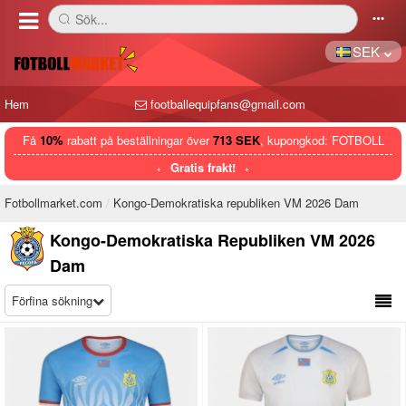
Sök...
󰅼
󰄒
SEK
Hem
footballequipfans@gmail.com
Få
10%
rabatt på beställningar över
713 SEK
, kupongkod: FOTBOLL
Gratis frakt!
Fotbollmarket.com
Kongo-Demokratiska republiken VM 2026 Dam
Kongo-Demokratiska Republiken VM 2026
Dam
Förfina sökning