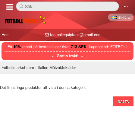
Sök...
󰅼
󰄒
SEK
Hem
footballequipfans@gmail.com
Få
10%
rabatt på beställningar över
713 SEK
, kupongkod: FOTBOLL
Gratis frakt!
Fotbollmarket.com
Italien Målvaktskläder
Det finns inga produkter att visa i denna kategori.
NÄSTA