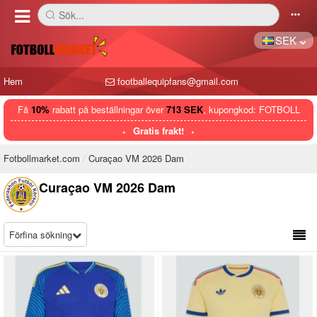
Sök...
󰅼
󰄒
SEK
Hem
footballequipfans@gmail.com
Få
10%
rabatt på beställningar över
713 SEK
, kupongkod: FOTBOLL
Gratis frakt!
Fotbollmarket.com
Curaçao VM 2026 Dam
Curaçao VM 2026 Dam
Förfina sökning