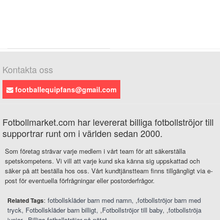
Kontakta oss
footballequipfans@gmail.com
Fotbollmarket.com har levererat billiga fotbollströjor till
supportrar runt om i världen sedan 2000.
Som företag strävar varje medlem i vårt team för att säkerställa
spetskompetens. Vi vill att varje kund ska känna sig uppskattad och
säker på att beställa hos oss. Vårt kundtjänstteam finns tillgängligt via e-
post för eventuella förfrågningar eller postorderfrågor.
:
fotbollskläder barn med namn
,
fotbollströjor barn med
Related Tags
tryck
Fotbollskläder barn billigt
,
Fotbollströjor till baby
,
fotbollströja
junior
,
Billiga fotbollströjor på nätet