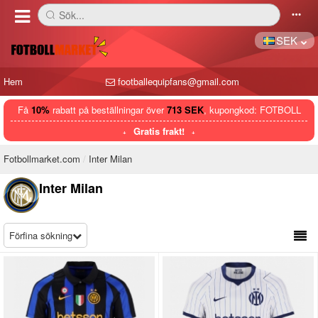
Sök...
󰅼
󰄒
SEK
Hem
footballequipfans@gmail.com
Få
10%
rabatt på beställningar över
713 SEK
, kupongkod: FOTBOLL
Gratis frakt!
Fotbollmarket.com
Inter Milan
Inter Milan
Förfina sökning