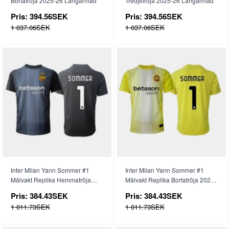
Bortatröja 2025-26 Långärmad
Tredjetröja 2025-26 Långärmad
Pris:
394.56SEK
Pris:
394.56SEK
1 037.06SEK
1 037.06SEK
Inter Milan Yann Sommer #1
Inter Milan Yann Sommer #1
Målvakt Replika Hemmatröja
Målvakt Replika Bortatröja 2025-
2025-26 Kortärmad
26 Kortärmad
Pris:
384.43SEK
Pris:
384.43SEK
1 011.73SEK
1 011.73SEK