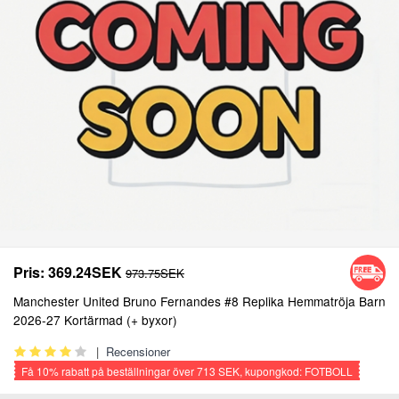
Pris:
369.24SEK
973.75SEK
Manchester United Bruno Fernandes #8 Replika Hemmatröja Barn
2026-27 Kortärmad (+ byxor)
|
Recensioner
Få
10%
rabatt på beställningar över
713 SEK
, kupongkod: FOTBOLL