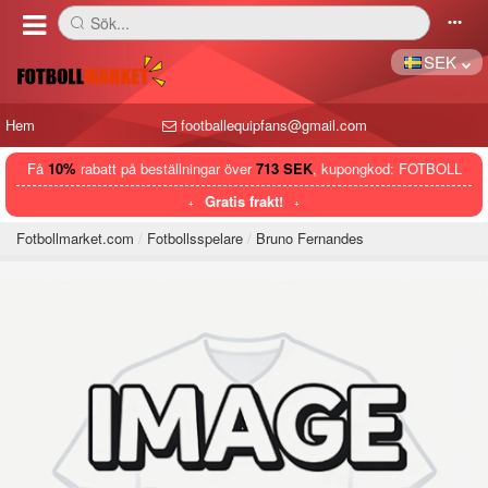
Sök...
󰅼
󰄒
SEK
Hem
footballequipfans@gmail.com
Få
10%
rabatt på beställningar över
713 SEK
, kupongkod: FOTBOLL
Gratis frakt!
Fotbollmarket.com
Fotbollsspelare
Bruno Fernandes